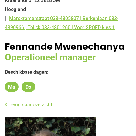
Kraailandhof
22
3828 JM
Hoogland
Marskramerstraat 033-4805807 | Berkenlaan 033-
Tel:
4890966 | Tolick 033-4801260 | Voor SPOED kies 1
Fennande Mwenechanya
Operationeel manager
Beschikbare dagen:
Ma
Do
Maandag
Donderdag
Terug naar overzicht